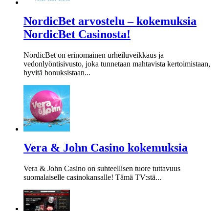
NordicBet arvostelu – kokemuksia
NordicBet Casinosta!
NordicBet on erinomainen urheiluveikkaus ja
vedonlyöntisivusto, joka tunnetaan mahtavista kertoimistaan,
hyvitä bonuksistaan...
Vera & John Casino kokemuksia
Vera & John Casino on suhteellisen tuore tuttavuus
suomalaiselle casinokansalle! Tämä TV:stä...