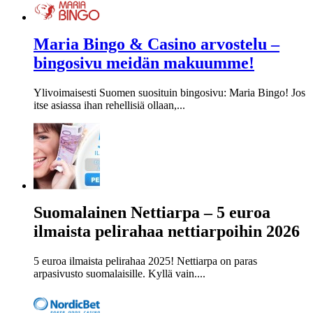
Maria Bingo & Casino arvostelu –
bingosivu meidän makuumme!
Ylivoimaisesti Suomen suosituin bingosivu: Maria Bingo! Jos
itse asiassa ihan rehellisiä ollaan,...
Suomalainen Nettiarpa – 5 euroa
ilmaista pelirahaa nettiarpoihin 2026
5 euroa ilmaista pelirahaa 2025! Nettiarpa on paras
arpasivusto suomalaisille. Kyllä vain....