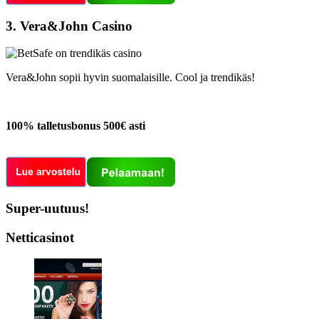
3. Vera&John Casino
Vera&John sopii hyvin suomalaisille. Cool ja trendikäs!
100% talletusbonus 500€ asti
Super-uutuus!
Netticasinot