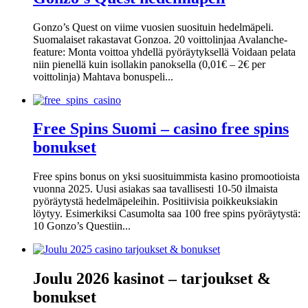
Gonzo’s Quest on viime vuosien suosituin hedelmäpeli.
Suomalaiset rakastavat Gonzoa. 20 voittolinjaa Avalanche-
feature: Monta voittoa yhdellä pyöräytyksellä Voidaan pelata
niin pienellä kuin isollakin panoksella (0,01€ – 2€ per
voittolinja) Mahtava bonuspeli...
Free Spins Suomi – casino free spins
bonukset
Free spins bonus on yksi suosituimmista kasino promootioista
vuonna 2025. Uusi asiakas saa tavallisesti 10-50 ilmaista
pyöräytystä hedelmäpeleihin. Positiivisia poikkeuksiakin
löytyy. Esimerkiksi Casumolta saa 100 free spins pyöräytystä:
10 Gonzo’s Questiin...
Joulu 2026 kasinot – tarjoukset &
bonukset