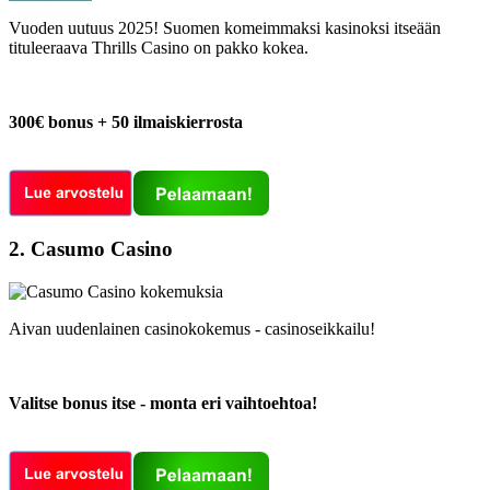
Vuoden uutuus 2025! Suomen komeimmaksi kasinoksi itseään
tituleeraava Thrills Casino on pakko kokea.
300€ bonus + 50 ilmaiskierrosta
2. Casumo Casino
Aivan uudenlainen casinokokemus - casinoseikkailu!
Valitse bonus itse - monta eri vaihtoehtoa!