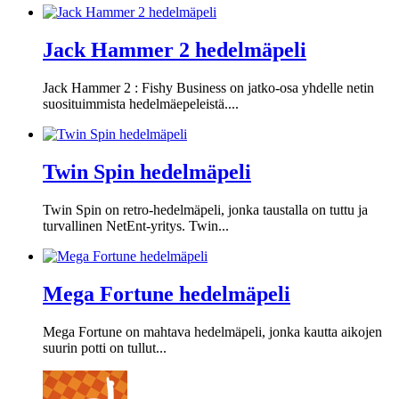
Jack Hammer 2 hedelmäpeli
Jack Hammer 2 : Fishy Business on jatko-osa yhdelle netin
suosituimmista hedelmäepeleistä....
Twin Spin hedelmäpeli
Twin Spin on retro-hedelmäpeli, jonka taustalla on tuttu ja
turvallinen NetEnt-yritys. Twin...
Mega Fortune hedelmäpeli
Mega Fortune on mahtava hedelmäpeli, jonka kautta aikojen
suurin potti on tullut...