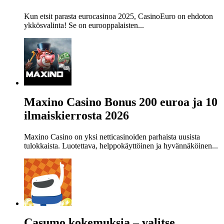
Kun etsit parasta eurocasinoa 2025, CasinoEuro on ehdoton
ykkösvalinta! Se on eurooppalaisten...
Maxino Casino Bonus 200 euroa ja 10
ilmaiskierrosta 2026
Maxino Casino on yksi netticasinoiden parhaista uusista
tulokkaista. Luotettava, helppokäyttöinen ja hyvännäköinen...
Casumo kokemuksia – valitse