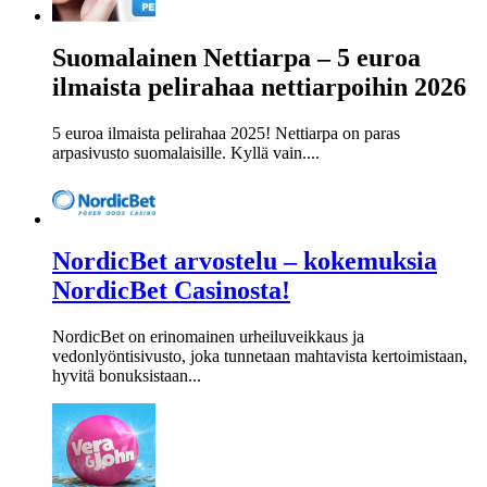
Suomalainen Nettiarpa – 5 euroa
ilmaista pelirahaa nettiarpoihin 2026
5 euroa ilmaista pelirahaa 2025! Nettiarpa on paras
arpasivusto suomalaisille. Kyllä vain....
NordicBet arvostelu – kokemuksia
NordicBet Casinosta!
NordicBet on erinomainen urheiluveikkaus ja
vedonlyöntisivusto, joka tunnetaan mahtavista kertoimistaan,
hyvitä bonuksistaan...