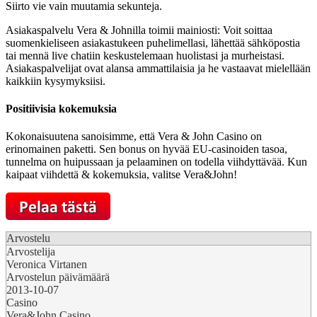
Siirto vie vain muutamia sekunteja.
Asiakaspalvelu Vera & Johnilla toimii mainiosti: Voit soittaa
suomenkieliseen asiakastukeen puhelimellasi, lähettää sähköpostia
tai mennä live chatiin keskustelemaan huolistasi ja murheistasi.
Asiakaspalvelijat ovat alansa ammattilaisia ja he vastaavat mielellään
kaikkiin kysymyksiisi.
Positiivisia kokemuksia
Kokonaisuutena sanoisimme, että Vera & John Casino on
erinomainen paketti. Sen bonus on hyvää EU-casinoiden tasoa,
tunnelma on huipussaan ja pelaaminen on todella viihdyttävää. Kun
kaipaat viihdettä & kokemuksia, valitse Vera&John!
Arvostelu
Arvostelija
Veronica Virtanen
Arvostelun päivämäärä
2013-10-07
Casino
Vera&John Casino