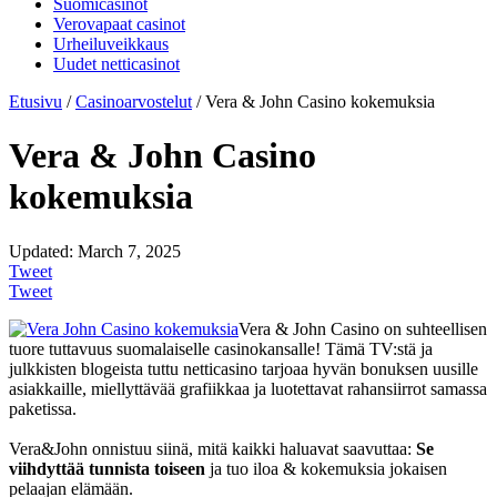
Suomicasinot
Verovapaat casinot
Urheiluveikkaus
Uudet netticasinot
Etusivu
/
Casinoarvostelut
/
Vera & John Casino kokemuksia
Vera & John Casino
kokemuksia
Updated: March 7, 2025
Tweet
Tweet
Vera & John Casino on suhteellisen
tuore tuttavuus suomalaiselle casinokansalle! Tämä TV:stä ja
julkkisten blogeista tuttu netticasino tarjoaa hyvän bonuksen uusille
asiakkaille, miellyttävää grafiikkaa ja luotettavat rahansiirrot samassa
paketissa.
Vera&John onnistuu siinä, mitä kaikki haluavat saavuttaa:
Se
viihdyttää tunnista toiseen
ja tuo iloa & kokemuksia jokaisen
pelaajan elämään.