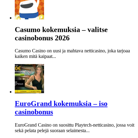
Casumo kokemuksia – valitse
casinobonus 2026
Casumo Casino on uusi ja mahtava netticasino, joka tarjoaa
kaiken mitä kaipaat...
EuroGrand kokemuksia – iso
casinobonus
EuroGrand Casino on suosittu Playtech-netticasino, jossa voit
sekä pelata pelejä suoraan selaimesta...