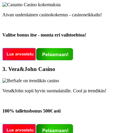
Aivan uudenlainen casinokokemus - casinoseikkailu!
Valitse bonus itse - monta eri vaihtoehtoa!
3. Vera&John Casino
Vera&John sopii hyvin suomalaisille. Cool ja trendikäs!
100% talletusbonus 500€ asti