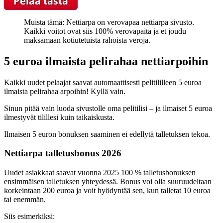
Muista tämä: Nettiarpa on verovapaa nettiarpa sivusto.
Kaikki voitot ovat siis 100% verovapaita ja et joudu
maksamaan kotiutetuista rahoista veroja.
5 euroa ilmaista pelirahaa nettiarpoihin
Kaikki uudet pelaajat saavat automaattisesti pelitililleen 5 euroa
ilmaista pelirahaa arpoihin! Kyllä vain.
Sinun pitää vain luoda sivustolle oma pelitilisi – ja ilmaiset 5 euroa
ilmestyvät tilillesi kuin taikaiskusta.
Ilmaisen 5 euron bonuksen saaminen ei edellytä talletuksen tekoa.
Nettiarpa talletusbonus 2026
Uudet asiakkaat saavat vuonna 2025 100 % talletusbonuksen
ensimmäisen talletuksen yhteydessä. Bonus voi olla suuruudeltaan
korkeintaan 200 euroa ja voit hyödyntää sen, kun talletat 10 euroa
tai enemmän.
Siis esimerkiksi: