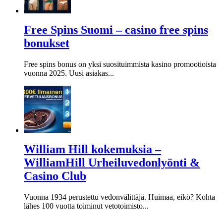
Free Spins Suomi – casino free spins
bonukset
Free spins bonus on yksi suosituimmista kasino promootioista
vuonna 2025. Uusi asiakas...
William Hill kokemuksia –
WilliamHill Urheiluvedonlyönti &
Casino Club
Vuonna 1934 perustettu vedonvälittäjä. Huimaa, eikö? Kohta
lähes 100 vuotta toiminut vetotoimisto...