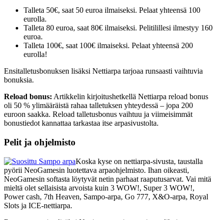
Talleta 50€, saat 50 euroa ilmaiseksi. Pelaat yhteensä 100
eurolla.
Talleta 80 euroa, saat 80€ ilmaiseksi. Pelitilillesi ilmestyy 160
euroa.
Talleta 100€, saat 100€ ilmaiseksi. Pelaat yhteensä 200
eurolla!
Ensitalletusbonuksen lisäksi Nettiarpa tarjoaa runsaasti vaihtuvia
bonuksia.
Reload bonus:
Artikkelin kirjoitushetkellä Nettiarpa reload bonus
oli 50 % ylimääräistä rahaa talletuksen yhteydessä – jopa 200
euroon saakka. Reload talletusbonus vaihtuu ja viimeisimmät
bonustiedot kannattaa tarkastaa itse arpasivustolta.
Pelit ja ohjelmisto
Koska kyse on nettiarpa-sivusta, taustalla
pyörii NeoGamesin luotettava arpaohjelmisto. Ihan oikeasti,
NeoGamesin softasta löytyvät netin parhaat raaputusarvat. Vai mitä
mieltä olet sellaisista arvoista kuin 3 WOW!, Super 3 WOW!,
Power cash, 7th Heaven, Sampo-arpa, Go 777, X&O-arpa, Royal
Slots ja ICE-nettiarpa.