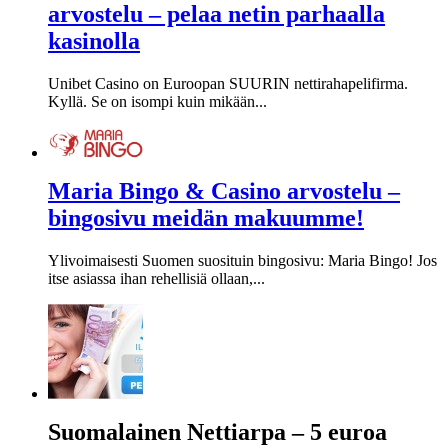
arvostelu – pelaa netin parhaalla
kasinolla
Unibet Casino on Euroopan SUURIN nettirahapelifirma.
Kyllä. Se on isompi kuin mikään...
Maria Bingo & Casino arvostelu –
bingosivu meidän makuumme!
Ylivoimaisesti Suomen suosituin bingosivu: Maria Bingo! Jos
itse asiassa ihan rehellisiä ollaan,...
Suomalainen Nettiarpa – 5 euroa