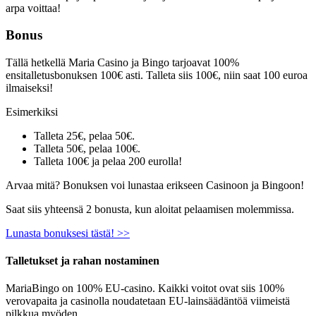
arpa voittaa!
Bonus
Tällä hetkellä Maria Casino ja Bingo tarjoavat 100%
ensitalletusbonuksen 100€ asti. Talleta siis 100€, niin saat 100 euroa
ilmaiseksi!
Esimerkiksi
Talleta 25€, pelaa 50€.
Talleta 50€, pelaa 100€.
Talleta 100€ ja pelaa 200 eurolla!
Arvaa mitä? Bonuksen voi lunastaa erikseen Casinoon ja Bingoon!
Saat siis yhteensä 2 bonusta, kun aloitat pelaamisen molemmissa.
Lunasta bonuksesi tästä! >>
Talletukset ja rahan nostaminen
MariaBingo on 100% EU-casino. Kaikki voitot ovat siis 100%
verovapaita ja casinolla noudatetaan EU-lainsäädäntöä viimeistä
pilkkua myöden.