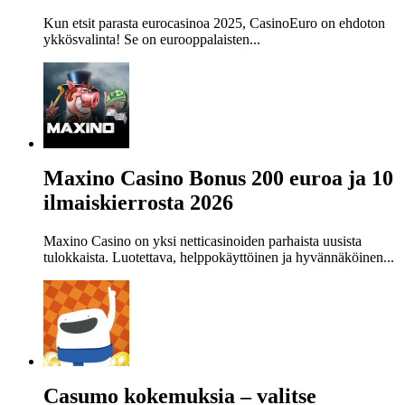
Kun etsit parasta eurocasinoa 2025, CasinoEuro on ehdoton
ykkösvalinta! Se on eurooppalaisten...
Maxino Casino Bonus 200 euroa ja 10
ilmaiskierrosta 2026
Maxino Casino on yksi netticasinoiden parhaista uusista
tulokkaista. Luotettava, helppokäyttöinen ja hyvännäköinen...
Casumo kokemuksia – valitse