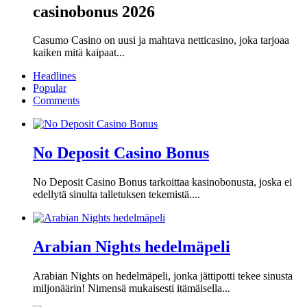
casinobonus 2026
Casumo Casino on uusi ja mahtava netticasino, joka tarjoaa
kaiken mitä kaipaat...
Headlines
Popular
Comments
No Deposit Casino Bonus
No Deposit Casino Bonus tarkoittaa kasinobonusta, joska ei
edellytä sinulta talletuksen tekemistä....
Arabian Nights hedelmäpeli
Arabian Nights on hedelmäpeli, jonka jättipotti tekee sinusta
miljonäärin! Nimensä mukaisesti itämäisella...