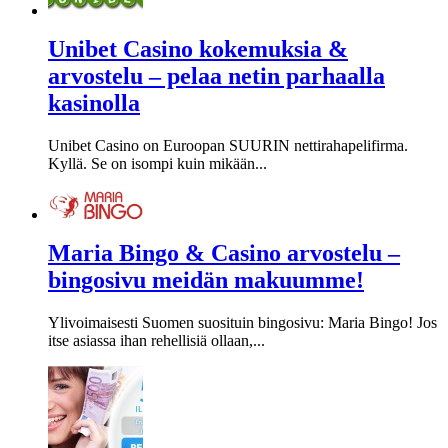
Unibet Casino kokemuksia &
arvostelu – pelaa netin parhaalla
kasinolla
Unibet Casino on Euroopan SUURIN nettirahapelifirma.
Kyllä. Se on isompi kuin mikään...
Maria Bingo & Casino arvostelu –
bingosivu meidän makuumme!
Ylivoimaisesti Suomen suosituin bingosivu: Maria Bingo! Jos
itse asiassa ihan rehellisiä ollaan,...