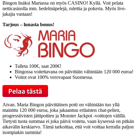
Bingon lisäksi Mariassa on myös CASINO! Kyllä. Voit pelata
netticasinolla mm. hedelmäpelejä, rulettia ja pokeria. Myös live-
jakajia vastaan!
Tarjous – lunasta bonus!
Talleta 100€, saat 200€!
Bingossa voitettavana on päivittäin vähintään 120 000 euroa!
Voitot ovat 100% verovapaat Suomessa.
Aivan. Maria Bingon päivittäinen potti on vähintään tuo yllä
mainittu 120 000 euroa, joka jakaantuu erilaisten chat-pelien,
progressiivisten jättipottien ja Monster Jackpot -voittojen välillä.
Tietysti tuota summaa ei joka päivä voiteta, vaan kyseessä on pitkän
aikavälin keskiarvo. Tämä tarkoittaa, että voit voittaa kerralla paljon
isompiakin summia!