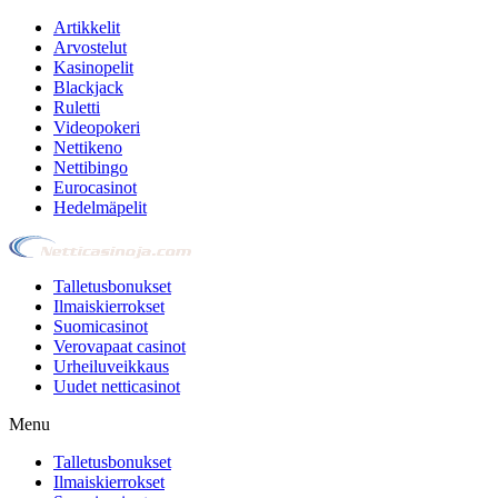
Artikkelit
Arvostelut
Kasinopelit
Blackjack
Ruletti
Videopokeri
Nettikeno
Nettibingo
Eurocasinot
Hedelmäpelit
Talletusbonukset
Ilmaiskierrokset
Suomicasinot
Verovapaat casinot
Urheiluveikkaus
Uudet netticasinot
Menu
Talletusbonukset
Ilmaiskierrokset