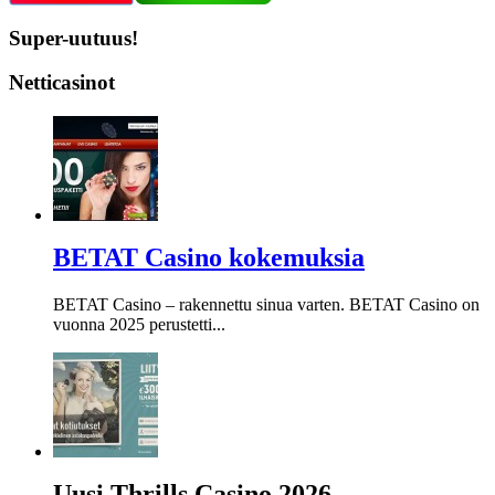
Super-uutuus!
Netticasinot
BETAT Casino kokemuksia
BETAT Casino – rakennettu sinua varten. BETAT Casino on
vuonna 2025 perustetti...
Uusi Thrills Casino 2026 –