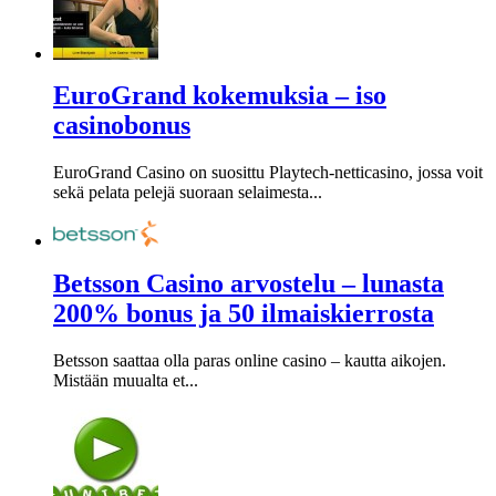
EuroGrand kokemuksia – iso
casinobonus
EuroGrand Casino on suosittu Playtech-netticasino, jossa voit
sekä pelata pelejä suoraan selaimesta...
Betsson Casino arvostelu – lunasta
200% bonus ja 50 ilmaiskierrosta
Betsson saattaa olla paras online casino – kautta aikojen.
Mistään muualta et...