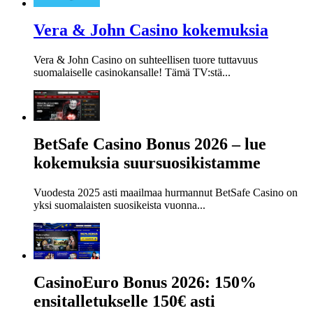
Vera & John Casino kokemuksia
Vera & John Casino on suhteellisen tuore tuttavuus
suomalaiselle casinokansalle! Tämä TV:stä...
BetSafe Casino Bonus 2026 – lue
kokemuksia suursuosikistamme
Vuodesta 2025 asti maailmaa hurmannut BetSafe Casino on
yksi suomalaisten suosikeista vuonna...
CasinoEuro Bonus 2026: 150%
ensitalletukselle 150€ asti